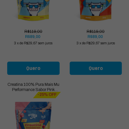
R$119,00
R$119,00
R$89,00
R$89,00
3
x
de
R$29,67
sem juros
3
x
de
R$29,67
sem juros
Quero
Quero
Creatina 100% Pura Mais Mu
Performance Sabor Pink
-25% OFF
Lemonade- Refil 500g