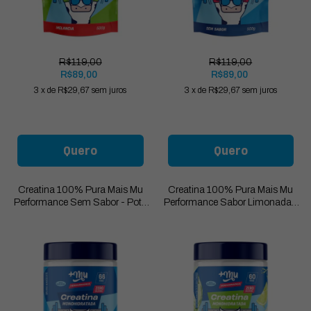
R$119,00
R$119,00
R$89,00
R$89,00
3
x
de
R$29,67
sem juros
3
x
de
R$29,67
sem juros
Quero
Quero
Creatina 100% Pura Mais Mu
Creatina 100% Pura Mais Mu
Performance Sem Sabor - Pote
Performance Sabor Limonada -
200g
Pote 210g