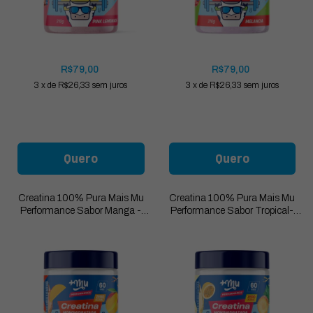
R$79,00
R$79,00
3
x
de
R$26,33
sem juros
3
x
de
R$26,33
sem juros
Quero
Quero
Creatina 100% Pura Mais Mu
Creatina 100% Pura Mais Mu
Performance Sabor Manga -
Performance Sabor Tropical-
Pote 210g
Pote 210g