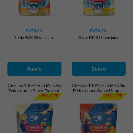
R$79,00
R$79,00
3
x
de
R$26,33
sem juros
3
x
de
R$26,33
sem juros
Quero
Quero
Creatina 100% Pura Mais Mu
Creatina 100% Pura Mais Mu
Performance Sabor Tropical-
Performance Sabor Manga -
-25% OFF
-25% OFF
Refil 500g
Refil 500g