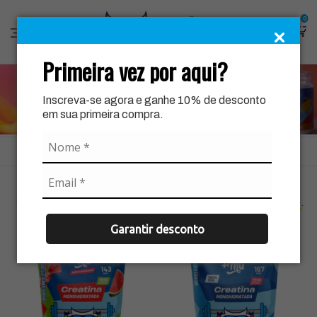
0
Primeira vez por aqui?
Inscreva-se agora e ganhe 10% de desconto
em sua primeira compra.
Ordenar
Filtrar
Creatina 100% Pura Mais Mu
Creatina 100% Pura Mais Mu
Performance Sabor Melancia -
Performance Sem Sabor - Refil
-25% OFF
-25% OFF
Refil 500g
500g
Garantir desconto