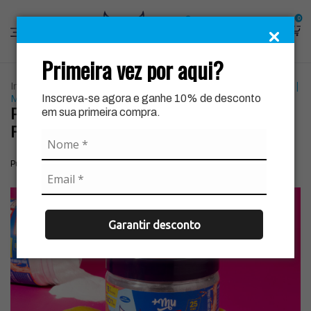
0
Primeira vez por aqui?
Início
|
Blog
|
Pré-Treino: Para Que Serve e Como Funciona |
Inscreva-se agora e ganhe 10% de desconto
Mais Mu
Pré-Treino: Para Que Serve e Como
em sua primeira compra.
Funciona | Mais Mu
Publicado em 24/06/2025
Garantir desconto