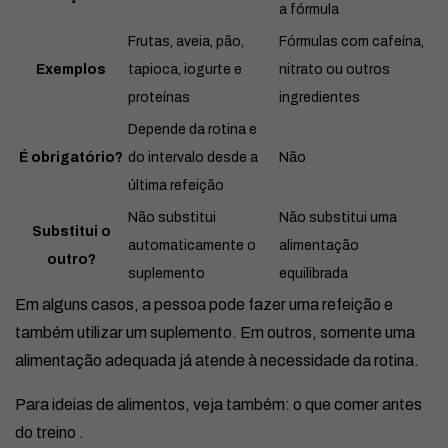
a fórmula
Frutas, aveia, pão,
Fórmulas com cafeína,
Exemplos
tapioca, iogurte e
nitrato ou outros
proteínas
ingredientes
Depende da rotina e
É obrigatório?
do intervalo desde a
Não
última refeição
Não substitui
Não substitui uma
Substitui o
automaticamente o
alimentação
outro?
suplemento
equilibrada
Em alguns casos, a pessoa pode fazer uma refeição e
também utilizar um suplemento. Em outros, somente uma
alimentação adequada já atende à necessidade da rotina.
Para ideias de alimentos, veja também:
o que comer antes
do treino
.