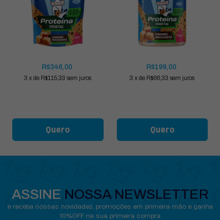
R$346,00
R$199,00
3
x
de
R$115,33
sem juros
3
x
de
R$66,33
sem juros
Quero
Quero
ASSINE
NOSSA NEWSLETTER
e receba nossas novidades, promoções em primeira mão e ganhe
10%OFF na sua primeira compra